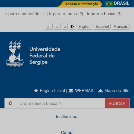
BRASIL
Ir para o conteúdo [1]
|
Ir para o menu [2]
|
Ir para a busca [3]
a+
a-
a
English
Español
Français
Página Inicial
|
WEBMAIL
|
Mapa do Site
Institucional
Campi