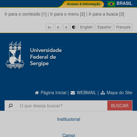
BRASIL
Ir para o conteúdo [1]
|
Ir para o menu [2]
|
Ir para a busca [3]
a+
a-
a
English
Español
Français
Página Inicial
|
WEBMAIL
|
Mapa do Site
Institucional
Campi