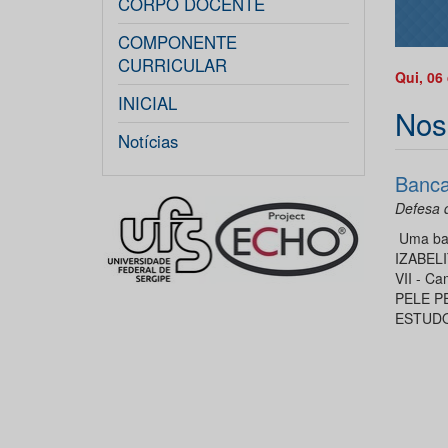
CORPO DOCENTE
COMPONENTE
CURRICULAR
Qui, 06
INICIAL
Nos
Notícias
Banca
Defesa 
Uma ban
IZABELI
VII - 
PELE P
ESTUDO