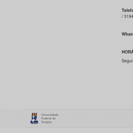
Telef
/ 319
What
HORÁ
Segun