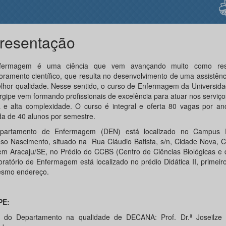
resentação
fermagem é uma ciência que vem avançando muito como res
oramento científico, que resulta no desenvolvimento de uma assistên
lhor qualidade. Nesse sentido, o curso de Enfermagem da Universida
rgipe vem formando profissionais de excelência para atuar nos serviço
 e alta complexidade. O curso é integral e oferta 80 vagas por an
da de 40 alunos por semestre.
partamento de Enfermagem (DEN) está localizado no Campus P
so Nascimento, situado na Rua Cláudio Batista, s/n, Cidade Nova, 
em Aracaju/SE, no Prédio do CCBS (Centro de Ciências Biológicas e 
oratório de Enfermagem está localizado no prédio Didática II, primeir
smo endereço.
PE:
 do Departamento na qualidade de DECANA: Prof. Dr.ª Joseilze