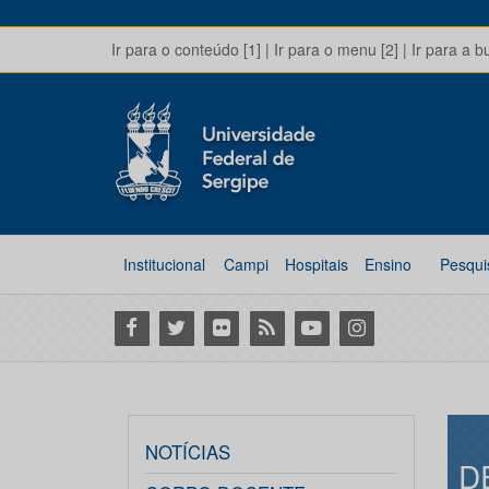
Ir para o conteúdo [1]
|
Ir para o menu [2]
|
Ir para a b
Institucional
Campi
Hospitais
Ensino
Pesqui
Facebook
Twitter
Flickr
RSS
Youtube
Instagram
NOTÍCIAS
D