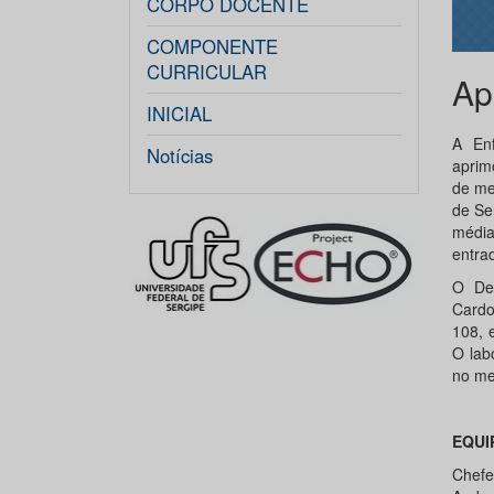
CORPO DOCENTE
COMPONENTE
CURRICULAR
Ap
INICIAL
A En
Notícias
aprim
de me
de Se
média
entra
O De
Cardo
108, 
O lab
no me
EQUI
Chefe