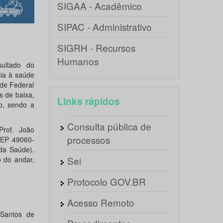
SIGAA - Acadêmico
SIPAC - Administrativo
SIGRH - Recursos
Humanos
ultado do
cia à saúde
de Federal
s de baixa,
Links rápidos
o, sendo a
Consulta pública de
rof. João
processos
CEP 49060-
da Saúde).
Sei
o do andar,
Protocolo GOV.BR
Acesso Remoto
 Santos de