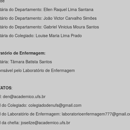
ade
tária do Departamento: Ellen Raquel Lima Santana
tário do Departamento: João Victor Carvalho Simões
tário do Departamento: Gabriel Vinicius Moura Santos
tária do Colegiado: Louise Maria Lima Prado
atório de Enfermagem:
tária: Tâmara Batista Santos
nsável pelo Laboratório de Enfermagem
ATOS
:
l: den@academico.ufs.br
l do Colegiado: colegiadodenufs@gmail.com
l do Laboratório de Enfermagem: laboratorioenfermagem777@gmail.
l da chefia: joseilze@academico.ufs.br