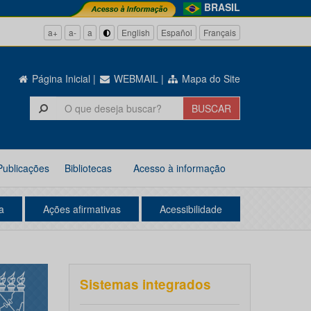
BRASIL
a+
a-
a
English
Español
Français
Página Inicial
|
WEBMAIL
|
Mapa do Site
Publicações
Bibliotecas
Acesso à informação
a
Ações afirmativas
Acessibilidade
Sistemas integrados